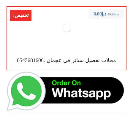
د.إ
8.00
د.إ
19.00
تخفيض!
محلات تفصيل ستائر في عجمان :0545681606