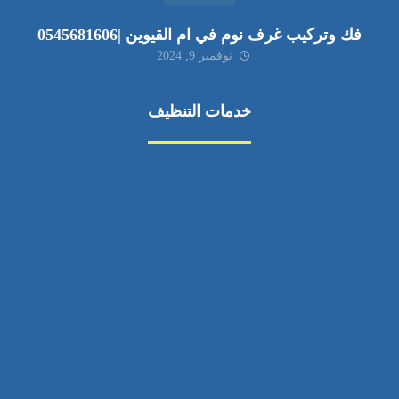
فك وتركيب غرف نوم في ام القيوين |0545681606
نوفمبر 9, 2024
خدمات التنظيف
مكافحة الآفات
مركبة
بناء
غسيل سيارة
صيانة
تجاري
عادي
خدمات
الداخلية
الخارج
اتصال