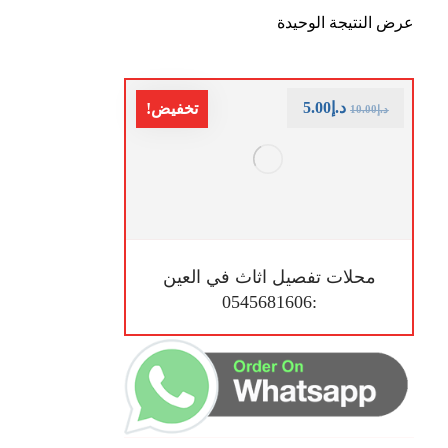
عرض النتيجة الوحيدة
د.إ
5.00
تخفيض!
د.إ
10.00
محلات تفصيل اثاث في العين
:0545681606