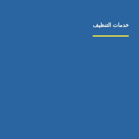
خدمات التنظيف
مكافحة الآفات
مركبة
بناء
غسيل سيارة
صيانة
تجاري
عادي
خدمات
الداخلية
الخارج
اتصال
لورم
معلومات
الخارج
خدمات
خدمات ساخنة