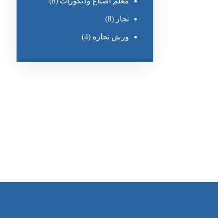
معلم أصباغ وديكورات
(8)
نجار
(8)
ورش نجاره
(4)
رقم الهاتف
0545681606