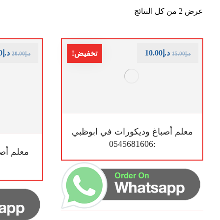
عرض ⁦2⁩ من كل النتائج
د.إ
10.00
د.إ
0
تخفيض!
د.إ
15.00
د.إ
20.00
معلم أصباغ وديكورات في ابوظبي
:0545681606
معلم أصب