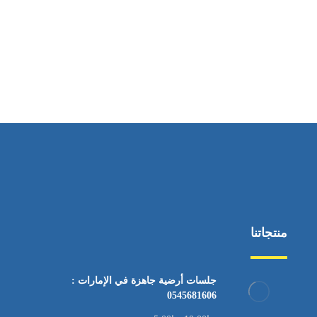
ساعات العمل
من السبت إلى الجمعة 9:٠٠ - 12:٠٠
منتجاتنا
جلسات أرضية جاهزة في الإمارات :
0545681606