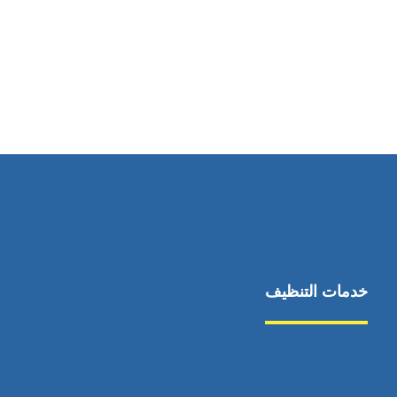
رقم الهاتف
0545681606
خدمات التنظيف
مكافحة الآفات
مركبة
بناء
غسيل سيارة