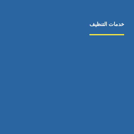
خدمات التنظيف
مكافحة الآفات
مركبة
بناء
غسيل سيارة
صيانة
تجاري
عادي
خدمات
الداخلية
الخارج
اتصال
لورم
معلومات
الخارج
خدمات
خدمات ساخنة