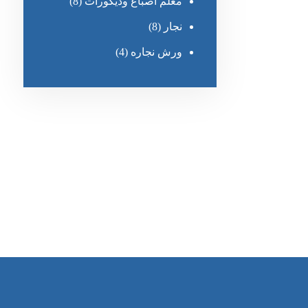
معلم أصباغ وديكورات
(8)
نجار
(8)
ورش نجاره
(4)
رقم الهاتف
0545681606