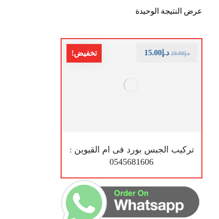
عرض النتيجة الوحيدة
د.إ
15.00
تخفيض!
د.إ
20.00
تركيب الجبس بورد فى ام القيوين :
0545681606