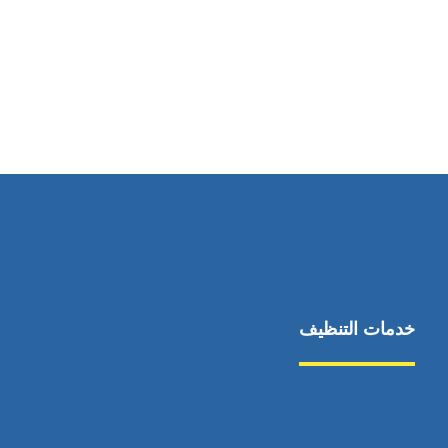
رقم الهاتف
0545681606
خدمات التنظيف
مكافحة الآفات
مركبة
بناء
غسيل سيارة