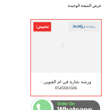
عرض النتيجة الوحيدة
د.إ
30.00
تخفيض!
د.إ
60.00
ورشة نجارة في ام القيوين :
0545681606