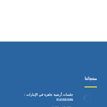
ساعات العمل
من السبت إلى الجمعة 9:٠٠ - 12:٠٠
منتجاتنا
جلسات أرضية جاهزة في الإمارات :
0545681606