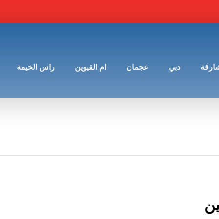
شارقة
دبي
عجمان
ام القيوين
راس الخيمة
ين