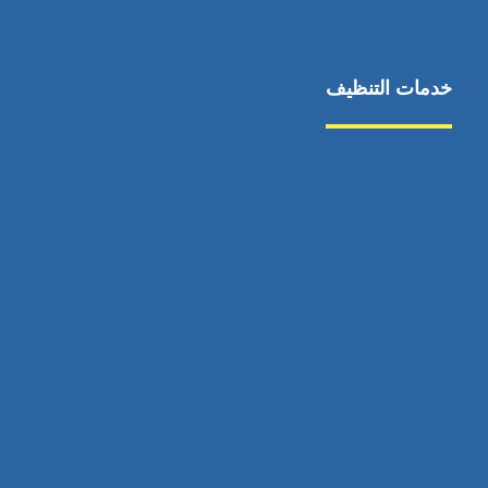
خدمات التنظيف
مكافحة الآفات
مركبة
بناء
غسيل سيارة
صيانة
تجاري
عادي
خدمات
الداخلية
الخارج
اتصال
لورم
معلومات
الخارج
خدمات
خدمات ساخنة