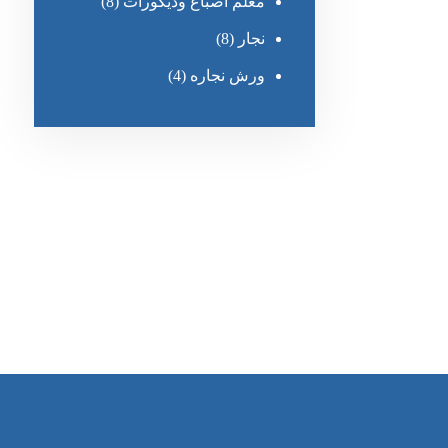
معلم أصباغ وديكورات
(8)
نجار
(8)
ورش نجاره
(4)
رقم الهاتف
0545681606