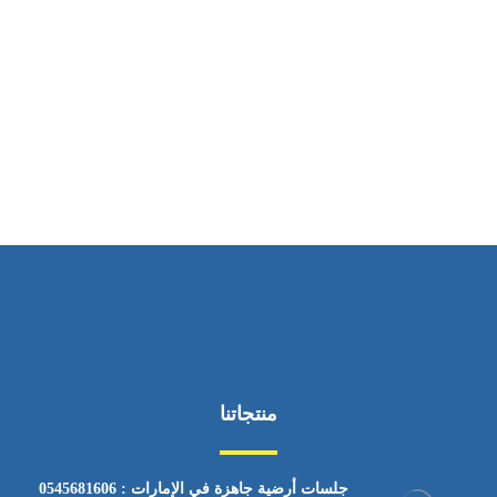
ساعات العمل
من السبت إلى الجمعة 9:٠٠ - 12:٠٠
منتجاتنا
جلسات أرضية جاهزة في الإمارات : 0545681606