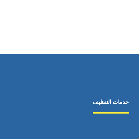
رقم الهاتف
0545681606
خدمات التنظيف
مكافحة الآفات
مركبة
بناء
غسيل سيارة