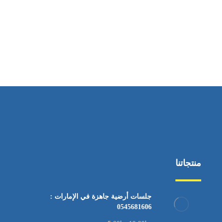
ساعات العمل
من السبت إلى الجمعة 9:٠٠ - 12:٠٠
منتجاتنا
جلسات أرضية جاهزة في الإمارات :
0545681606