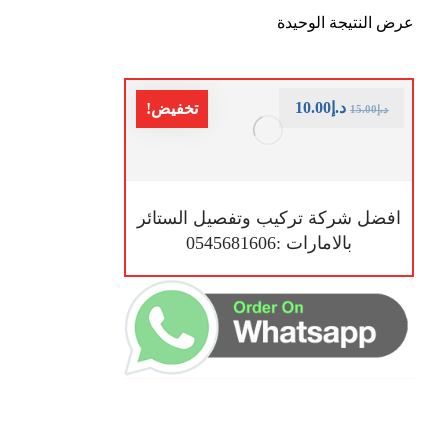
عرض النتيجة الوحيدة
د.إ
10.00
تخفيض!
د.إ
15.00
افضل شركة تركيب وتفصيل الستائر
بالامارات :0545681606