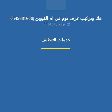
فك وتركيب غرف نوم في ام القيوين |0545681606
نوفمبر 9, 2024
خدمات التنظيف
مكافحة الآفات
مركبة
بناء
غسيل سيارة
صيانة
تجاري
عادي
خدمات
الداخلية
الخارج