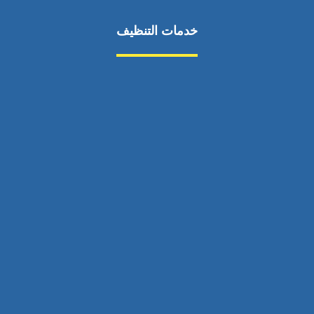
خدمات التنظيف
مكافحة الآفات
مركبة
بناء
غسيل سيارة
صيانة
تجاري
عادي
خدمات
الداخلية
الخارج
اتصال
لورم
معلومات
الخارج