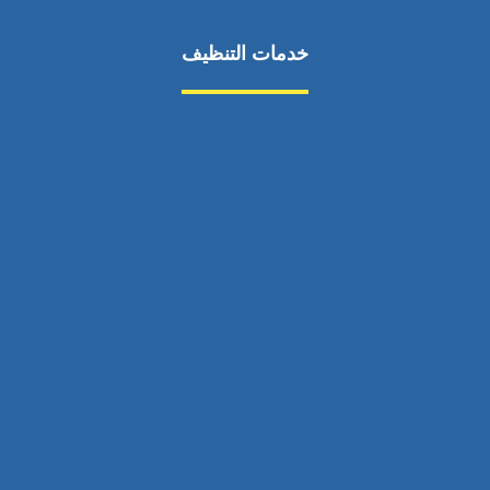
خدمات التنظيف
مكافحة الآفات
مركبة
بناء
غسيل سيارة
صيانة
تجاري
عادي
خدمات
الداخلية
الخارج
اتصال
لورم
معلومات
الخارج