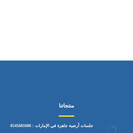
ساعات العمل
من السبت إلى الجمعة 9:٠٠ - 12:٠٠
منتجاتنا
جلسات أرضية جاهزة في الإمارات : 0545681606