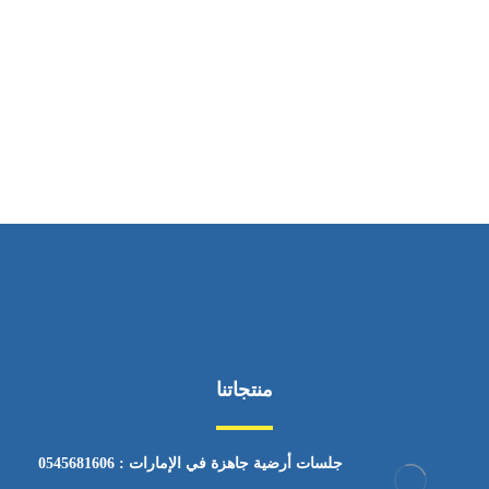
ساعات العمل
من السبت إلى الجمعة 9:٠٠ - 12:٠٠
منتجاتنا
جلسات أرضية جاهزة في الإمارات : 0545681606