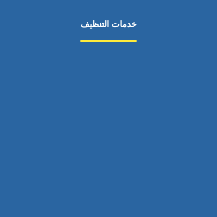
خدمات التنظيف
مكافحة الآفات
مركبة
بناء
غسيل سيارة
صيانة
تجاري
عادي
خدمات
الداخلية
الخارج
اتصال
لورم
معلومات
الخارج