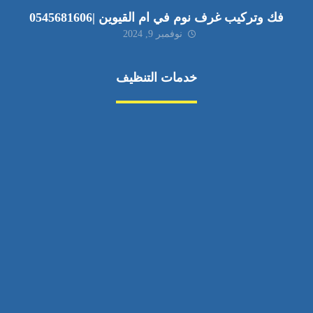
فك وتركيب غرف نوم في ام القيوين |0545681606
نوفمبر 9, 2024
خدمات التنظيف
مكافحة الآفات
مركبة
بناء
غسيل سيارة
صيانة
تجاري
عادي
خدمات
الداخلية
الخارج
اتصال
لورم