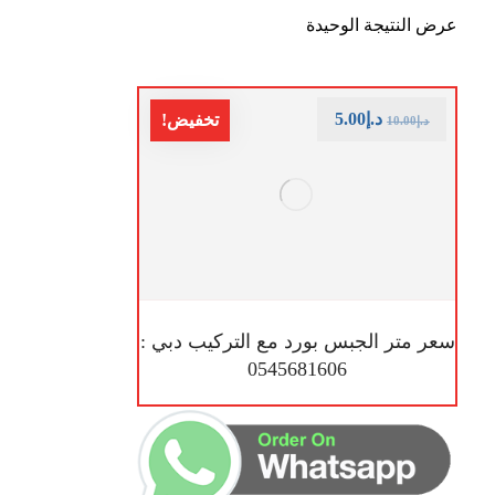
عرض النتيجة الوحيدة
د.إ
5.00
تخفيض!
د.إ
10.00
سعر متر الجبس بورد مع التركيب دبي :
0545681606