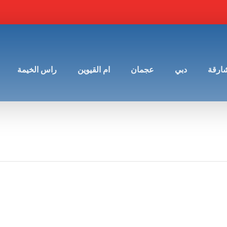
شارقة
دبي
عجمان
ام القيوين
راس الخيمة