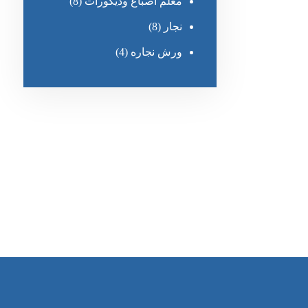
معلم أصباغ وديكورات
(8)
نجار
(8)
ورش نجاره
(4)
رقم الهاتف
0545681606