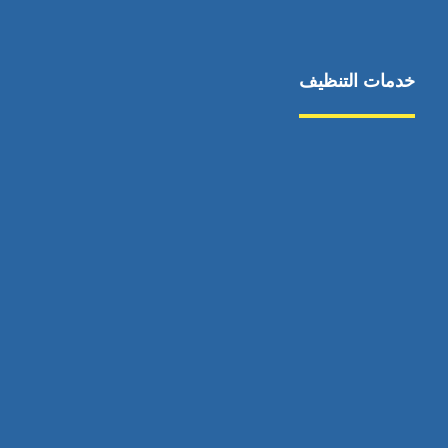
خدمات التنظيف
مكافحة الآفات
مركبة
بناء
غسيل سيارة
صيانة
تجاري
عادي
خدمات
الداخلية
الخارج
اتصال
لورم
معلومات
الخارج
خدمات
خدمات ساخنة