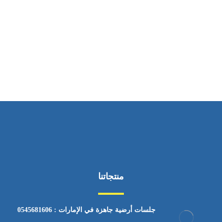
ساعات العمل
من السبت إلى الجمعة 9:٠٠ - 12:٠٠
منتجاتنا
جلسات أرضية جاهزة في الإمارات : 0545681606