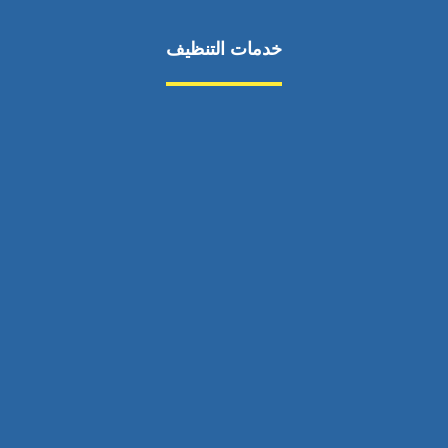
خدمات التنظيف
مكافحة الآفات
مركبة
بناء
غسيل سيارة
صيانة
تجاري
عادي
خدمات
الداخلية
الخارج
اتصال
لورم
معلومات
الخارج