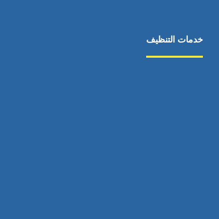
خدمات التنظيف
مكافحة الآفات
مركبة
بناء
غسيل سيارة
صيانة
تجاري
عادي
خدمات
الداخلية
الخارج
اتصال
لورم
معلومات
الخارج
خدمات
خدمات ساخنة