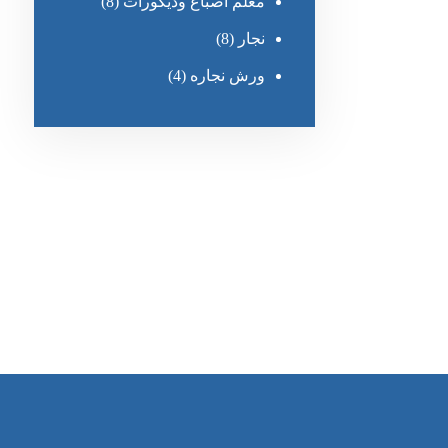
معلم أصباغ وديكورات
(8)
نجار
(8)
ورش نجاره
(4)
رقم الهاتف
0545681606