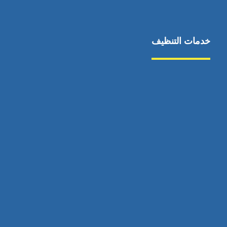
خدمات التنظيف
مكافحة الآفات
مركبة
بناء
غسيل سيارة
صيانة
تجاري
عادي
خدمات
الداخلية
الخارج
اتصال
لورم
معلومات
الخارج
خدمات
خدمات ساخنة