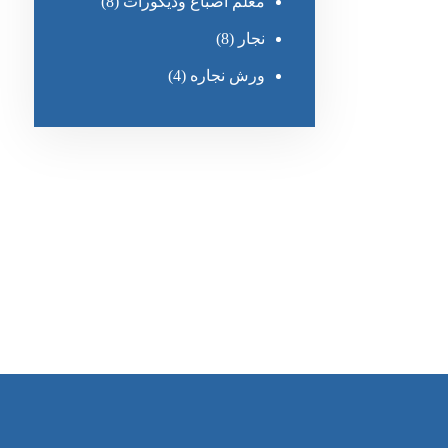
معلم أصباغ وديكورات
(8)
نجار
(8)
ورش نجاره
(4)
رقم الهاتف
0545681606