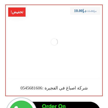
د.إ
10.00
د.إ
15.00
تخفيض!
شركة اصباغ في الفجيرة :0545681606