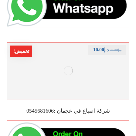
د.إ
10.00
د.إ
20.00
تخفيض!
شركة اصباغ في عجمان :0545681606