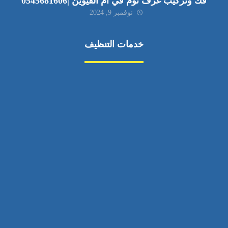
فك وتركيب غرف نوم في ام القيوين |0545681606
نوفمبر 9, 2024
خدمات التنظيف
مكافحة الآفات
مركبة
بناء
غسيل سيارة
صيانة
تجاري
عادي
خدمات
الداخلية
الخارج
اتصال
لورم
معلومات