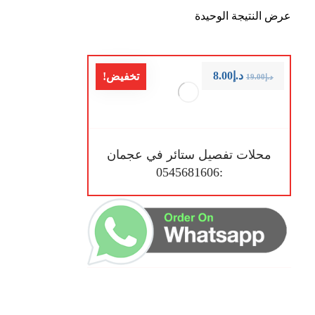
عرض النتيجة الوحيدة
د.إ
8.00
تخفيض!
د.إ
19.00
محلات تفصيل ستائر في عجمان
:0545681606