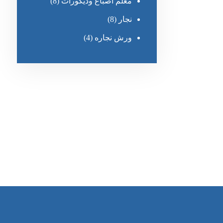
معلم أصباغ وديكورات
(8)
نجار
(8)
ورش نجاره
(4)
رقم الهاتف
0545681606