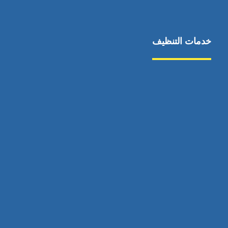
خدمات التنظيف
مكافحة الآفات
مركبة
بناء
غسيل سيارة
صيانة
تجاري
عادي
خدمات
الداخلية
الخارج
اتصال
لورم
معلومات
الخارج
خدمات
خدمات ساخنة