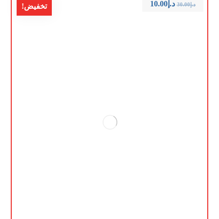
د.إ
10.00
د.إ
30.00
تخفيض!