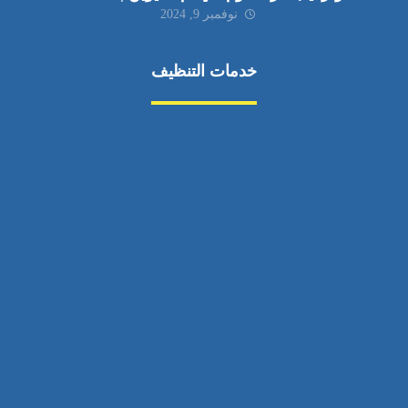
نوفمبر 9, 2024
خدمات التنظيف
مكافحة الآفات
مركبة
بناء
غسيل سيارة
صيانة
تجاري
عادي
خدمات
الداخلية
الخارج
اتصال
لورم
معلومات