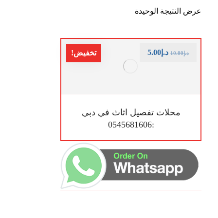
عرض النتيجة الوحيدة
د.إ
5.00
تخفيض!
د.إ
10.00
محلات تفصيل اثاث في دبي
:0545681606