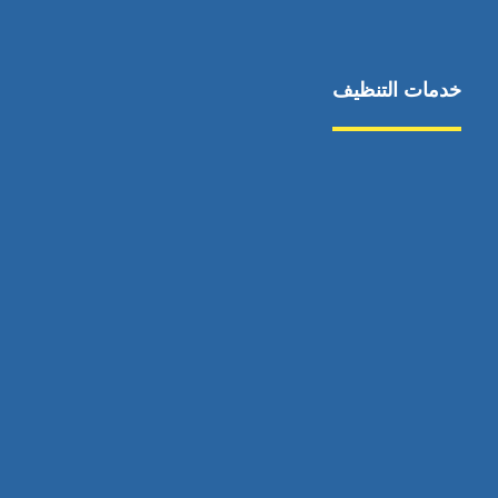
خدمات التنظيف
مكافحة الآفات
مركبة
بناء
غسيل سيارة
صيانة
تجاري
عادي
خدمات
الداخلية
الخارج
اتصال
لورم
معلومات
الخارج
خدمات
خدمات ساخنة