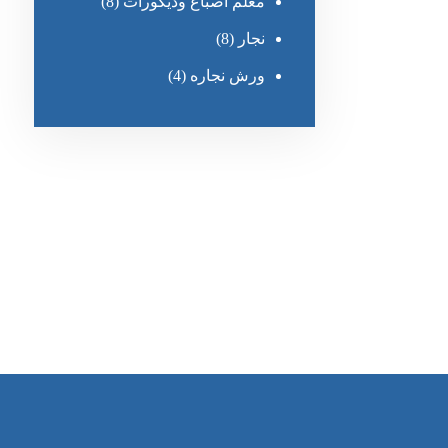
معلم أصباغ وديكورات
(8)
نجار
(8)
ورش نجاره
(4)
رقم الهاتف
0545681606