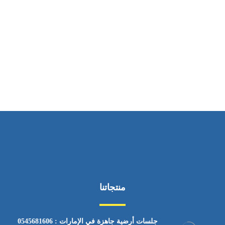
ساعات العمل
من السبت إلى الجمعة 9:٠٠ - 12:٠٠
منتجاتنا
جلسات أرضية جاهزة في الإمارات : 0545681606