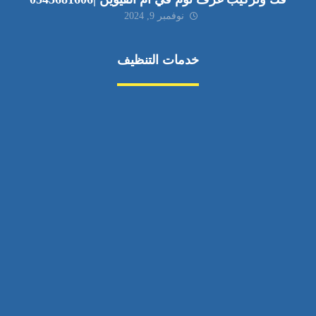
نوفمبر 9, 2024
خدمات التنظيف
مكافحة الآفات
مركبة
بناء
غسيل سيارة
صيانة
تجاري
عادي
خدمات
الداخلية
الخارج
اتصال
لورم
معلومات