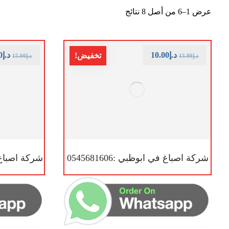
عرض 1–6 من أصل 8 نتائج
د.إ
10.00
د.إ
0
تخفيض!
د.إ
15.00
د.إ
15.00
شركة اصباغ في ابوظبي :0545681606
شركة اصباغ في ا