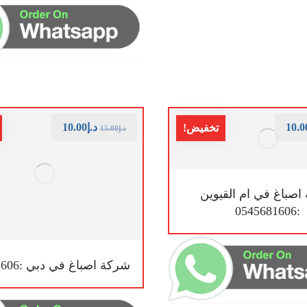
10.0
د.إ
10.00
تخفيض!
د.إ
15.00
صباغ في ام القيوين
:0545681606
شركة اصباغ في دبي :0545681606