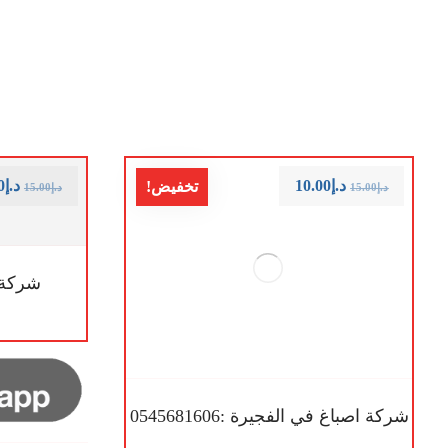
د.إ
10.00
د.إ
0
تخفيض!
د.إ
15.00
د.إ
15.00
شركة ا
شركة اصباغ في الفجيرة :0545681606