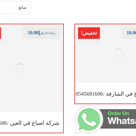
10.0
د.إ
10.00
تخفيض!
د.إ
20.00
لشارقة :0545681606
شركة اصباغ في العين :0545681606