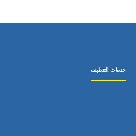
0545681606
خدمات التنظيف
مكافحة الآفات
مركبة
بناء
غسيل سيارة
صيانة
تجاري
عادي
خدمات
الداخلية
الخارج