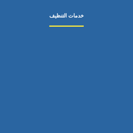
خدمات التنظيف
مكافحة الآفات
مركبة
بناء
غسيل سيارة
صيانة
تجاري
عادي
خدمات
الداخلية
الخارج
اتصال
لورم
معلومات
الخارج