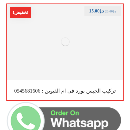
د.إ
15.00
د.إ
20.00
تخفيض!
تركيب الجبس بورد فى ام القيوين : 0545681606