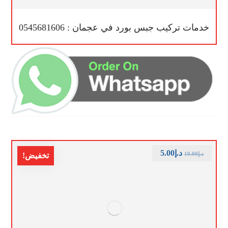
خدمات تركيب جبس بورد في عجمان : 0545681606
د.إ
5.00
د.إ
10.00
تخفيض!