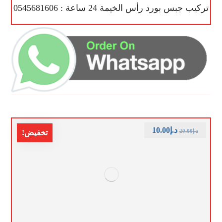
تركيب جبس بورد رأس الخيمة 24 ساعة : 0545681606
د.إ
10.00
د.إ
20.00
تخفيض!