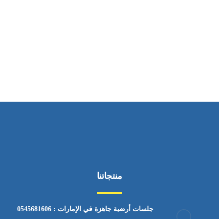
ساعات العمل
من السبت إلى الجمعة 9:٠٠ - 12:٠٠
منتجاتنا
جلسات أرضية جاهزة في الإمارات : 0545681606