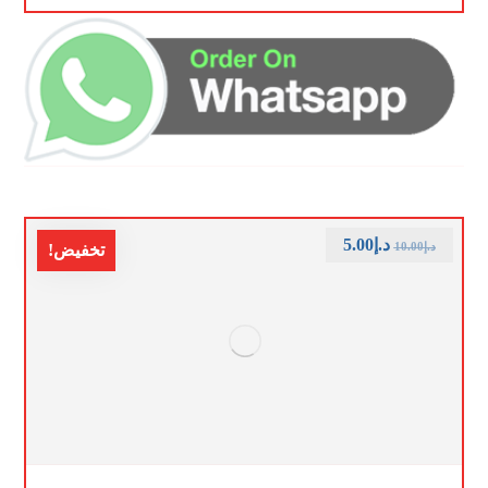
د.إ
5.00
د.إ
10.00
تخفيض!