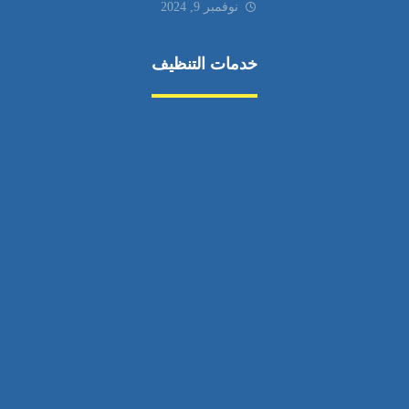
نوفمبر 9, 2024
خدمات التنظيف
مكافحة الآفات
مركبة
بناء
غسيل سيارة
صيانة
تجاري
عادي
خدمات
الداخلية
الخارج
اتصال
لورم
معلومات