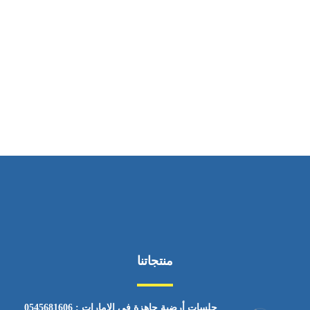
ساعات العمل
من السبت إلى الجمعة 9:٠٠ - 12:٠٠
منتجاتنا
جلسات أرضية جاهزة في الإمارات : 0545681606