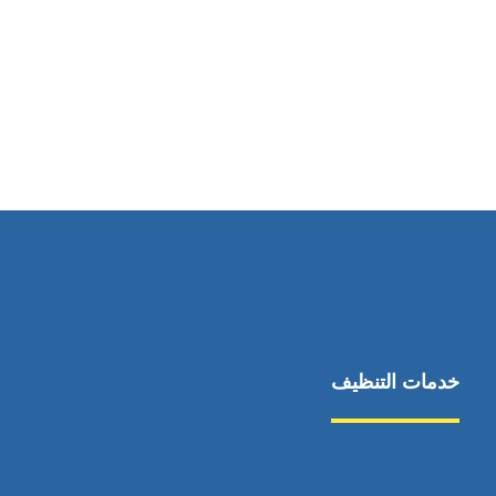
رقم الهاتف
0545681606
خدمات التنظيف
مكافحة الآفات
مركبة