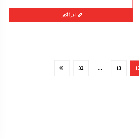
اقرأ أكثر
32
…
13
1