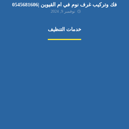
فك وتركيب غرف نوم في ام القيوين |0545681606
نوفمبر 9, 2024
خدمات التنظيف
مكافحة الآفات
مركبة
بناء
غسيل سيارة
صيانة
تجاري
عادي
خدمات
الداخلية
الخارج
اتصال
لورم