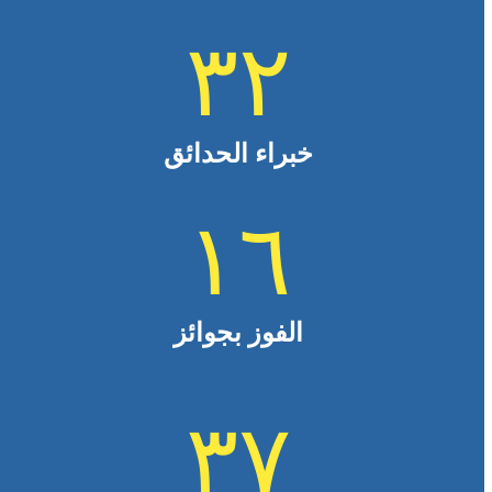
٣٢
خبراء الحدائق
١٦
الفوز بجوائز
٣٧