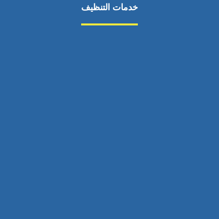
خدمات التنظيف
مكافحة الآفات
مركبة
بناء
غسيل سيارة
صيانة
تجاري
عادي
خدمات
الداخلية
الخارج
اتصال
لورم
معلومات
الخارج
خدمات
خدمات ساخنة