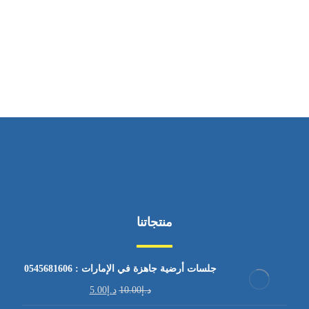
ساعات العمل
من السبت إلى الجمعة 9:٠٠ - 12:٠٠
منتجاتنا
جلسات أرضية جاهزة في الإمارات : 0545681606
د.إ
10.00
د.إ
5.00