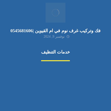
فك وتركيب غرف نوم في ام القيوين |0545681606
نوفمبر 9, 2024
خدمات التنظيف
مكافحة الآفات
مركبة
بناء
غسيل سيارة
صيانة
تجاري
عادي
خدمات