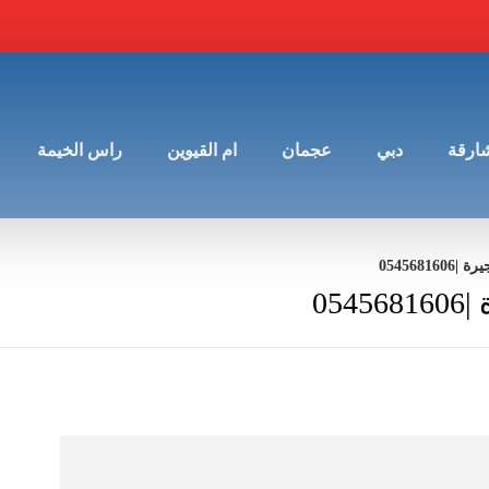
شارقة
دبي
عجمان
ام القيوين
راس الخيمة
054568
05