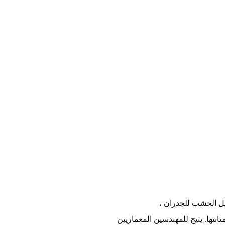
يل الخشب للجدران ،
انتها. يتيح للمهندسين المعماريين