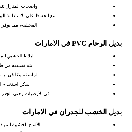
وأصحاب المنازل تنفي
مع الحفاظ على الاستدامة البيئ
المختلفة، مما يوفر وق
بديل الرخام PVC في الامارات
البلاط الخشبي المركب (red Wood
يتم تصنيعه من ط
الملصقة معًا في تراص
يمكن استخدام ا
في الأرضيات وحتى الجدرا
‏بديل الخشب للجدران في الامارات
الألواح الخشبية المركبة (Composite): تتميز بم