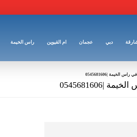
شارقة
دبي
عجمان
ام القيوين
راس الخيمة
الخيمة |0545681606
0545681606