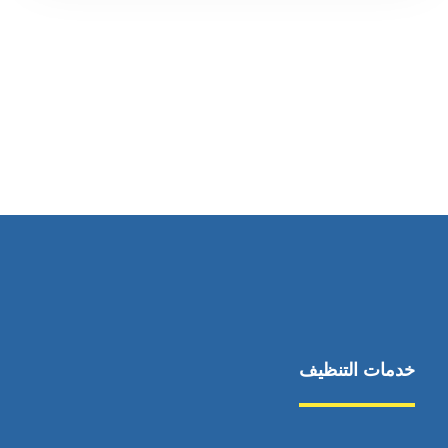
رقم الهاتف
0545681606
خدمات التنظيف
مكافحة الآفات
مركبة